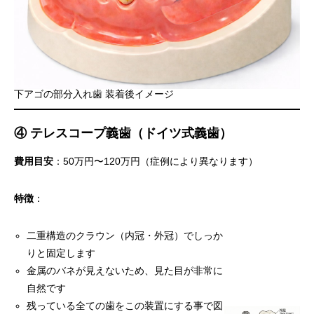
下アゴの部分入れ歯 装着後イメージ
④ テレスコープ義歯（ドイツ式義歯）
費用目安
：50万円〜120万円（症例により異なります）
特徴
：
二重構造のクラウン（内冠・外冠）でしっか
りと固定します
金属のバネが見えないため、見た目が非常に
自然です
残っている全ての歯をこの装置にする事で図