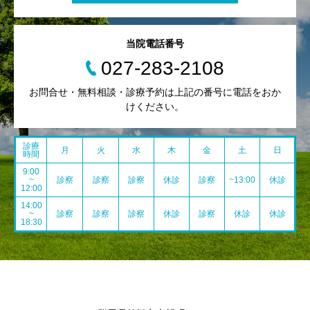
当院電話番号
027-283-2108
お問合せ・無料相談・診療予約は上記の番号に電話をおか
けください。
診療
月
火
水
木
金
土
日
時間
9:00
~
診察
診察
診察
休診
診察
~13:00
休診
12:00
14:00
~
診察
診察
診察
休診
診察
休診
休診
18:30