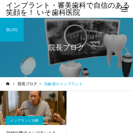
インプラント・審美歯科で自信のある
笑顔を！ いそ歯科医院
BLOG
院長ブログ
院長ブログ
高齢者のインプラント
インプラント治療