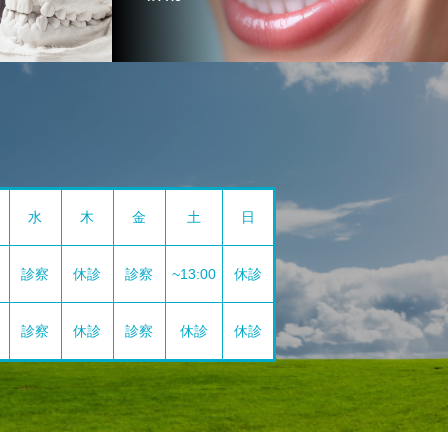
水
木
金
土
日
診察
休診
診察
~13:00
休診
診察
休診
診察
休診
休診