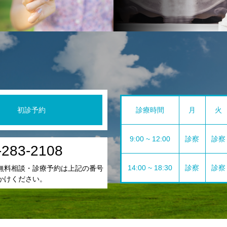
初診予約
診療時間
月
火
9:00 ~ 12:00
診察
診察
-283-2108
14:00 ~ 18:30
診察
診察
無料相談・診療予約は上記の番号
かけください。