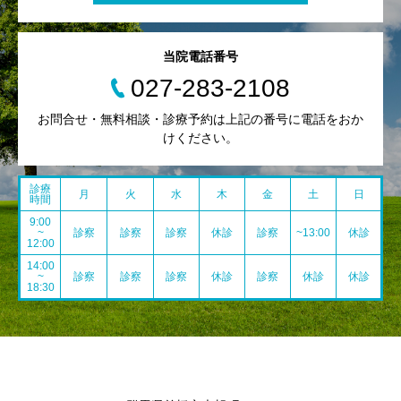
当院電話番号
027-283-2108
お問合せ・無料相談・診療予約は上記の番号に電話をおか
けください。
診療
月
火
水
木
金
土
日
時間
9:00
~
診察
診察
診察
休診
診察
~13:00
休診
12:00
14:00
~
診察
診察
診察
休診
診察
休診
休診
18:30