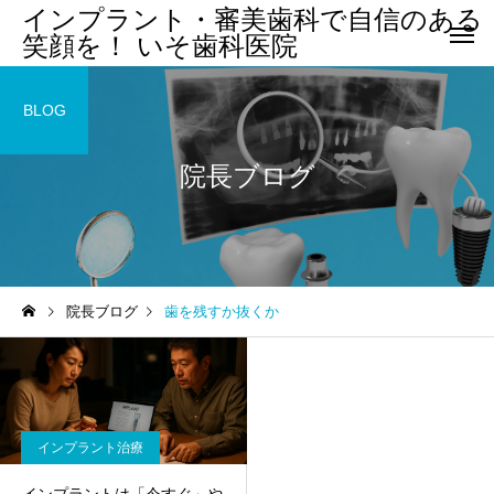
インプラント・審美歯科で自信のある
笑顔を！ いそ歯科医院
BLOG
院長ブログ
院長ブログ
歯を残すか抜くか
インプラント治療