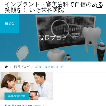
インプラント・審美歯科で自信のある
笑顔を！ いそ歯科医院
BLOG
院長ブログ
院長ブログ
歯ぎしりと食いしばり
審美歯科治療