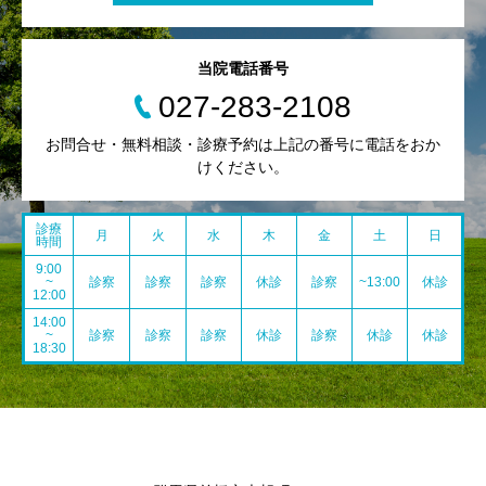
当院電話番号
027-283-2108
お問合せ・無料相談・診療予約は上記の番号に電話をおか
けください。
診療
月
火
水
木
金
土
日
時間
9:00
~
診察
診察
診察
休診
診察
~13:00
休診
12:00
14:00
~
診察
診察
診察
休診
診察
休診
休診
18:30