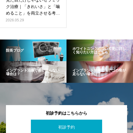
見た目だけじゃないセラミッ
ク治療｜「きれいさ」と「噛
めること」を両立させる考え
方
2026.05.29
ホワイトニングについて更に詳し
院長ブログ
く知りたい方はこちら
インプラント治療で骨が足らない
インプラント治療で上アゴの骨が
場合は？
足らない場合は？
初診予約はこちらから
初診予約