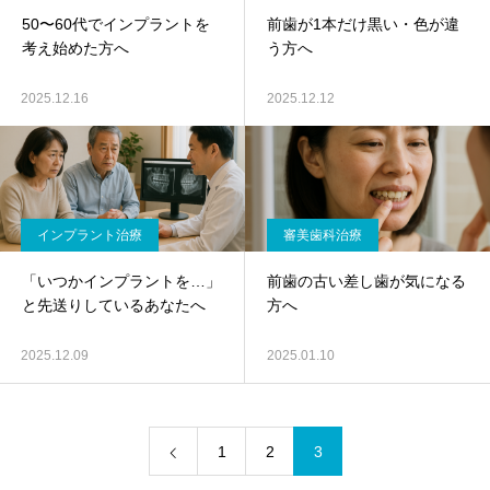
50〜60代でインプラントを
前歯が1本だけ黒い・色が違
考え始めた方へ
う方へ
2025.12.16
2025.12.12
インプラント治療
審美歯科治療
「いつかインプラントを…」
前歯の古い差し歯が気になる
と先送りしているあなたへ
方へ
2025.12.09
2025.01.10
1
2
3