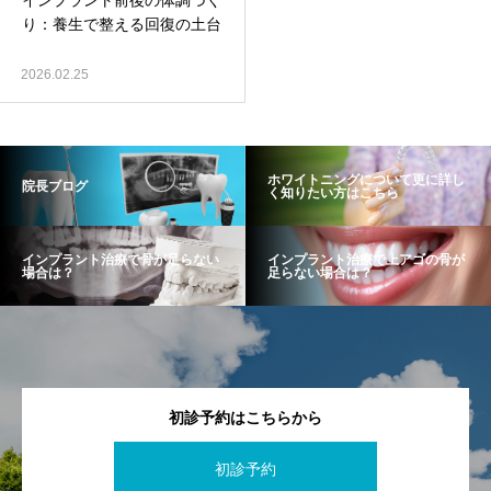
インプラント前後の体調づく
り：養生で整える回復の土台
2026.02.25
ホワイトニングについて更に詳し
院長ブログ
く知りたい方はこちら
インプラント治療で骨が足らない
インプラント治療で上アゴの骨が
場合は？
足らない場合は？
初診予約はこちらから
初診予約