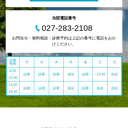
当院電話番号
027-283-2108
お問合せ・無料相談・診療予約は上記の番号に電話をおか
けください。
診療
月
火
水
木
金
土
日
時間
9:00
~
診察
診察
診察
休診
診察
~13:00
休診
12:00
14:00
~
診察
診察
診察
休診
診察
休診
休診
18:30