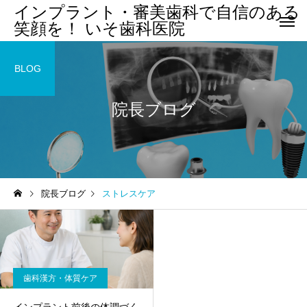
インプラント・審美歯科で自信のある
笑顔を！ いそ歯科医院
BLOG
院長ブログ
院長ブログ
ストレスケア
歯科漢方・体質ケア