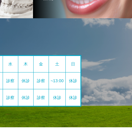
水
木
金
土
日
診察
休診
診察
~13:00
休診
診察
休診
診察
休診
休診