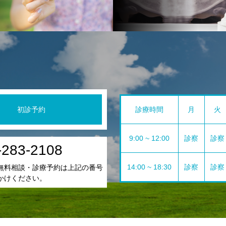
初診予約
診療時間
月
火
9:00 ~ 12:00
診察
診察
-283-2108
14:00 ~ 18:30
診察
診察
無料相談・診療予約は上記の番号
かけください。