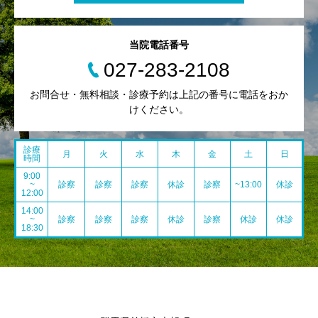
当院電話番号
027-283-2108
お問合せ・無料相談・診療予約は上記の番号に電話をおか
けください。
診療
月
火
水
木
金
土
日
時間
9:00
~
診察
診察
診察
休診
診察
~13:00
休診
12:00
14:00
~
診察
診察
診察
休診
診察
休診
休診
18:30