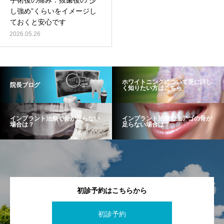
手術後の痛み：抜歯後の”少
し強め”くらいをイメージし
ておくと安心です
2026.05.26
ホワイトニングについて更に詳し
院長ブログ
く知りたい方はこちら
インプラント治療で骨が足らない
インプラント治療で上アゴの骨が
場合は？
足らない場合は？
初診予約はこちらから
初診予約