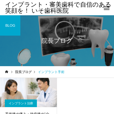
インプラント・審美歯科で自信のある
笑顔を！ いそ歯科医院
BLOG
院長ブログ
院長ブログ
インプラント手術
インプラント治療