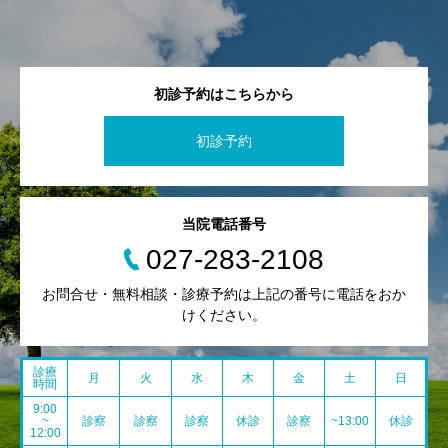
初診予約はこちらから
初診予約
当院電話番号
027-283-2108
お問合せ・無料相談・診療予約は上記の番号に電話をおか
けください。
診療
月
火
水
木
金
土
日
時間
9:00
~
診察
診察
診察
休診
診察
~13:00
休診
12:00