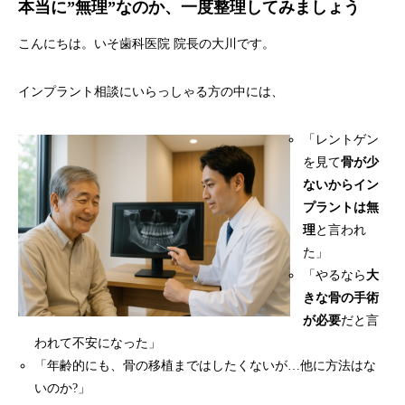
本当に”無理”なのか、一度整理してみましょう
こんにちは。いそ歯科医院 院長の大川です。
インプラント相談にいらっしゃる方の中には、
「レントゲン
を見て
骨が少
ないからイン
プラントは無
理
と言われ
た」
「やるなら
大
きな骨の手術
が必要
だと言
われて不安になった」
「年齢的にも、骨の移植まではしたくないが…他に方法はな
いのか?」