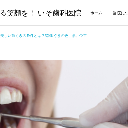
る笑顔を！ いそ歯科医院
ホーム
当院に
美しい歯ぐきの条件とは？/②歯ぐきの色、形、位置