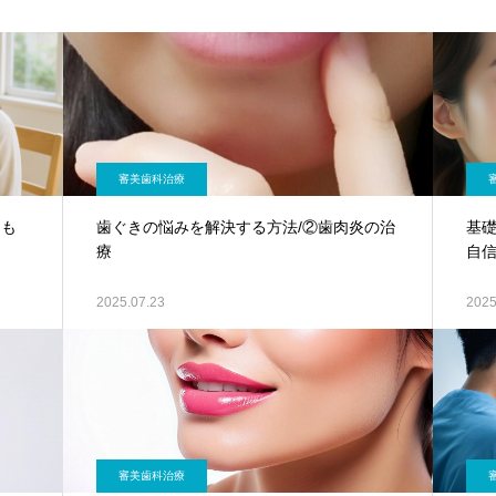
審美歯科治療
とも
歯ぐきの悩みを解決する方法/②歯肉炎の治
基
療
自
2025.07.23
2025
審美歯科治療