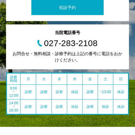
初診予約
当院電話番号
027-283-2108
お問合せ・無料相談・診療予約は上記の番号に電話をおか
けください。
診療
月
火
水
木
金
土
日
時間
9:00
~
診察
診察
診察
休診
診察
~13:00
休診
12:00
14:00
~
診察
診察
診察
休診
診察
休診
休診
18:30