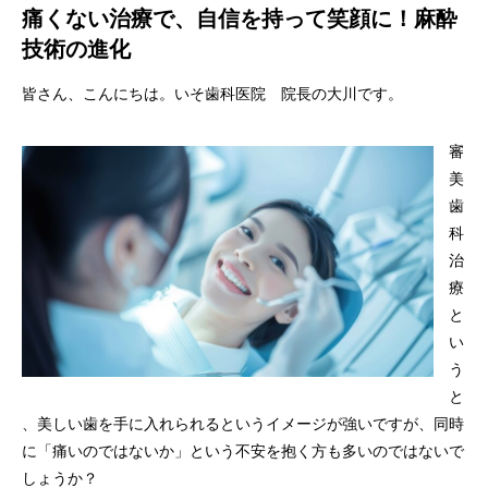
痛くない治療で、自信を持って笑顔に！麻酔
技術の進化
皆さん、こんにちは。いそ歯科医院 院長の大川です。
審
美
歯
科
治
療
と
い
う
と
、美しい歯を手に入れられるというイメージが強いですが、同時
に「痛いのではないか」という不安を抱く方も多いのではないで
しょうか？