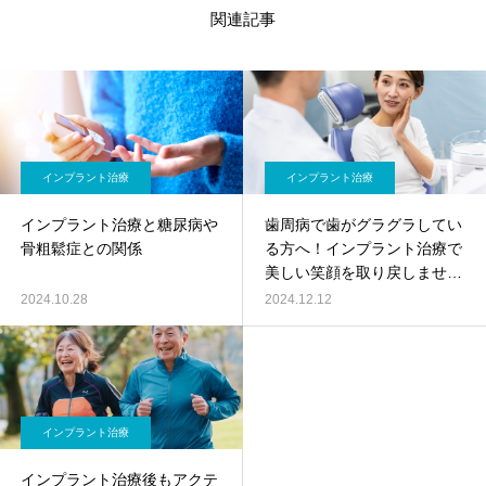
関連記事
インプラント治療
インプラント治療
インプラント治療と糖尿病や
歯周病で歯がグラグラしてい
骨粗鬆症との関係
る方へ！インプラント治療で
美しい笑顔を取り戻しません
か？
2024.10.28
2024.12.12
インプラント治療
インプラント治療後もアクテ