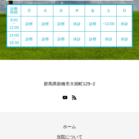
診療
月
火
水
木
金
土
日
時間
9:00
~
診察
診察
診察
休診
診察
~13:00
休診
12:00
14:00
~
診察
診察
診察
休診
診察
休診
休診
18:30
群馬県前橋市大胡町129−2
ホーム
当院について