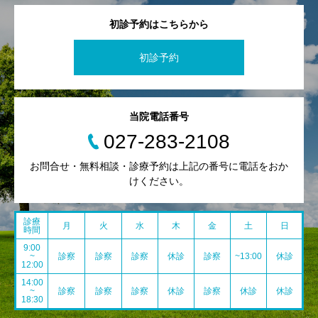
初診予約はこちらから
初診予約
当院電話番号
027-283-2108
お問合せ・無料相談・診療予約は上記の番号に電話をおか
けください。
診療
月
火
水
木
金
土
日
時間
9:00
~
診察
診察
診察
休診
診察
~13:00
休診
12:00
14:00
~
診察
診察
診察
休診
診察
休診
休診
18:30