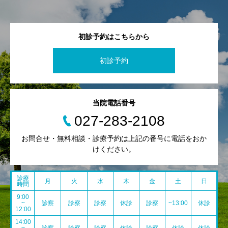
初診予約はこちらから
初診予約
当院電話番号
027-283-2108
お問合せ・無料相談・診療予約は上記の番号に電話をおか
けください。
診療
月
火
水
木
金
土
日
時間
9:00
~
診察
診察
診察
休診
診察
~13:00
休診
12:00
14:00