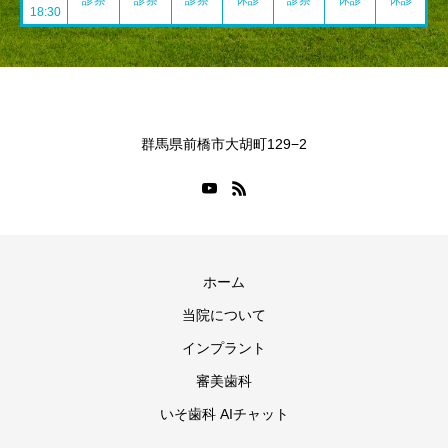
~
診察
診察
診察
休診
診察
休診
休診
18:30
群馬県前橋市大胡町129−2
ホーム
当院について
インプラント
審美歯科
いそ歯科 AIチャット