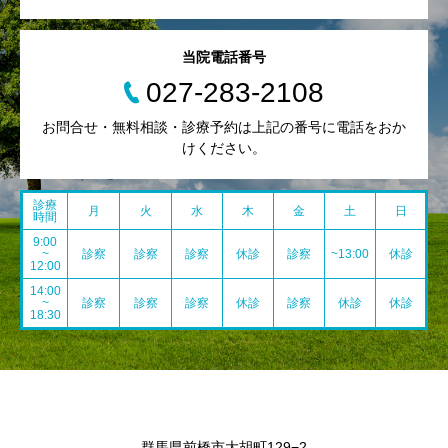
当院電話番号
027-283-2108
お問合せ・無料相談・診療予約は上記の番号に電話をおか
けください。
診療
月
火
水
木
金
土
日
時間
9:00
~
診察
診察
診察
休診
診察
~13:00
休診
12:00
14:00
~
診察
診察
診察
休診
診察
休診
休診
18:30
群馬県前橋市大胡町129−2