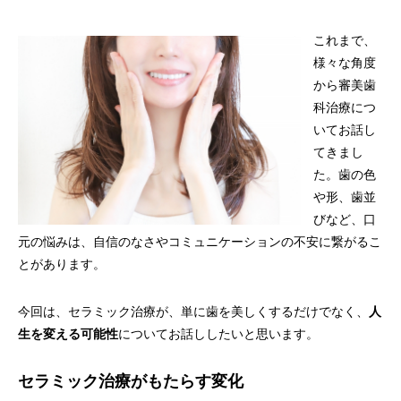
これまで、
様々な角度
から審美歯
科治療につ
いてお話し
てきまし
た。歯の色
や形、歯並
びなど、口
元の悩みは、自信のなさやコミュニケーションの不安に繋がるこ
とがあります。
今回は、セラミック治療が、単に歯を美しくするだけでなく、
人
生を変える可能性
についてお話ししたいと思います。
セラミック治療がもたらす変化