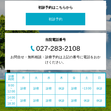
初診予約はこちらから
初診予約
当院電話番号
027-283-2108
お問合せ・無料相談・診療予約は上記の番号に電話をおか
けください。
診療
月
火
水
木
金
土
日
時間
9:00
~
診察
診察
診察
休診
診察
~13:00
休診
12:00
14:00
~
診察
診察
診察
休診
診察
休診
休診
18:30