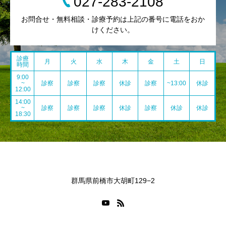
027-283-2108
お問合せ・無料相談・診療予約は上記の番号に電話をおか
けください。
診療
月
火
水
木
金
土
日
時間
9:00
~
診察
診察
診察
休診
診察
~13:00
休診
12:00
14:00
~
診察
診察
診察
休診
診察
休診
休診
18:30
群馬県前橋市大胡町129−2