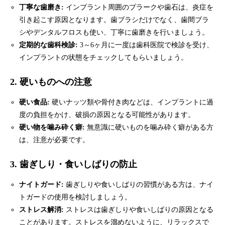
丁寧な歯磨き:
インプラント周囲のプラークや歯石は、炎症を
引き起こす原因となります。歯ブラシだけでなく、歯間ブラ
シやデンタルフロスも使い、丁寧に歯磨きを行いましょう。
定期的な歯科検診:
3～6ヶ月に一度は歯科医院で検診を受け、
インプラントの状態をチェックしてもらいましょう。
2.
硬いものへの注意
硬い食品:
硬いナッツ類や骨付き肉などは、インプラントに過
度の負担をかけ、破損の原因となる可能性があります。
硬い物を噛み砕く癖:
無意識に硬いものを噛み砕く癖がある方
は、注意が必要です。
3.
歯ぎしり・食いしばりの防止
ナイトガード:
歯ぎしりや食いしばりの習慣がある方は、ナイ
トガードの使用を検討しましょう。
ストレス解消:
ストレスは歯ぎしりや食いしばりの原因となる
ことがあります。ストレスを溜めないように、リラックスで