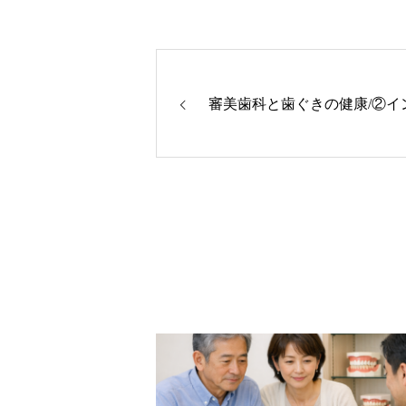
審美歯科と歯ぐきの健康/②イ