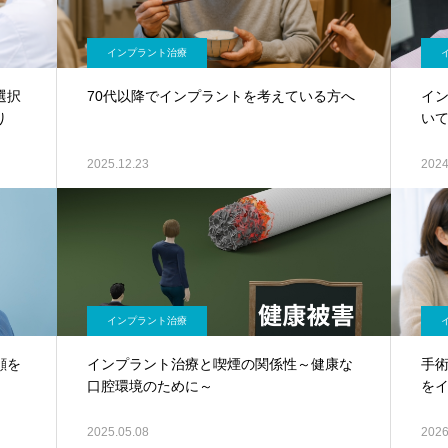
インプラント治療
選択
70代以降でインプラントを考えている方へ
イ
り
い
2025.12.23
2024
インプラント治療
顔を
インプラント治療と喫煙の関係性～健康な
手術
口腔環境のために～
を
2025.05.08
2026