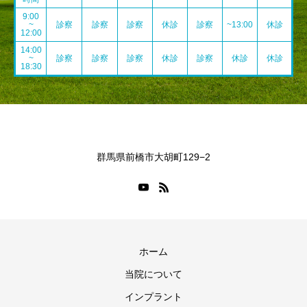
9:00
~
診察
診察
診察
休診
診察
~13:00
休診
12:00
14:00
~
診察
診察
診察
休診
診察
休診
休診
18:30
群馬県前橋市大胡町129−2
ホーム
当院について
インプラント