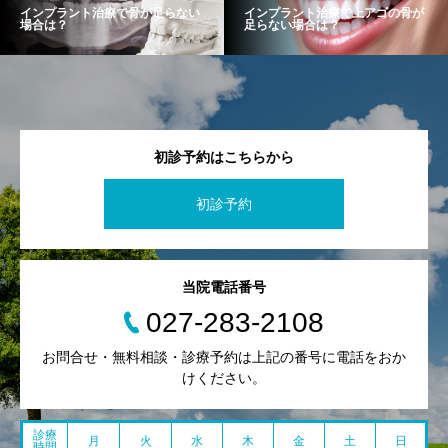
インプラント治療で骨が足らない
インプラント治療で上アゴの骨が
場合は？
足らない場合は？
初診予約はこちらから
初診予約
当院電話番号
027-283-2108
お問合せ・無料相談・診療予約は上記の番号に電話をおか
けください。
診療
月
火
水
木
金
土
日
時間