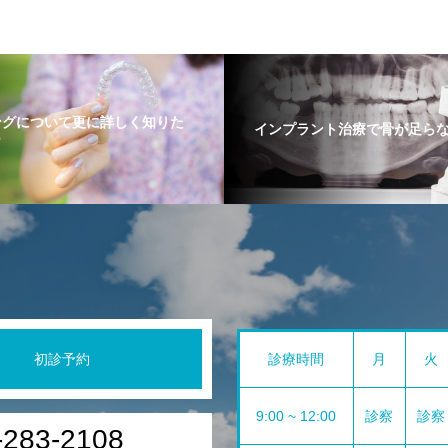
ングについて更に詳しく知りた
インプラント治療で骨が足ら
ら
初診予約
診療時間
月
火
9:00 ~ 12:00
診察
診察
-283-2108