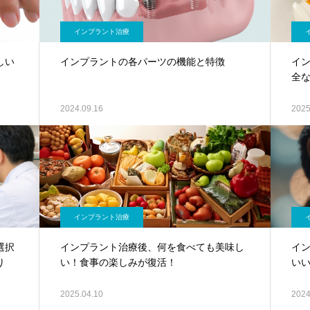
インプラント治療
しい
インプラントの各パーツの機能と特徴
イ
全
2024.09.16
2025
インプラント治療
選択
インプラント治療後、何を食べても美味し
イ
り
い！食事の楽しみが復活！
い
2025.04.10
2024