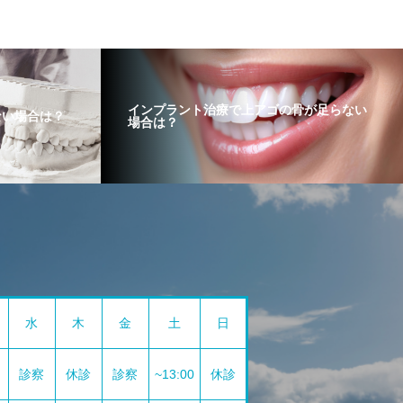
インプラント治療で上アゴの骨が足らない
ない場合は？
場合は？
水
木
金
土
日
診察
休診
診察
~13:00
休診